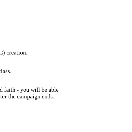
IC) creation.
lass.
d faith - you will be able
fter the campaign ends.